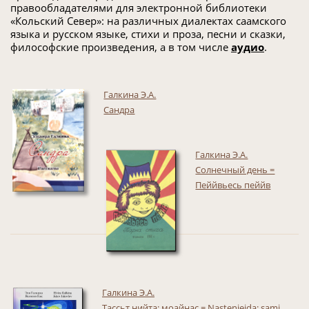
правообладателями для электронной библиотеки
«Кольский Север»: на различных диалектах саамского
языка и русском языке, стихи и проза, песни и сказки,
философские произведения, а в том числе
аудио
.
Галкина Э.А.
Сандра
Галкина Э.А.
Солнечный день =
Пеййвьесь пеййв
Галкина Э.А.
Тассьт нийта: моайнас = Nastenieida: sami