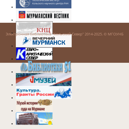
Электронная библиотека "Кольский Север" 2014-2025. © МГОУНБ