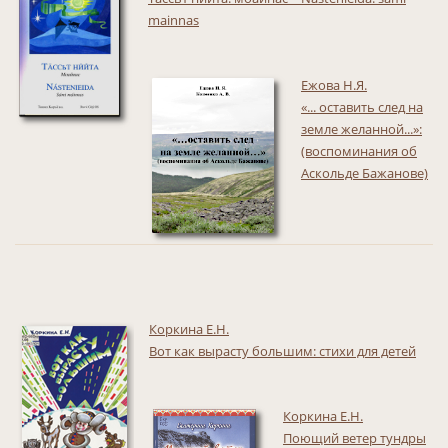
mainnas
Ежова Н.Я.
«... оставить след на
земле желанной...»:
(воспоминания об
Аскольде Бажанове)
Коркина Е.Н.
Вот как вырасту большим: стихи для детей
Коркина Е.Н.
Поющий ветер тундры