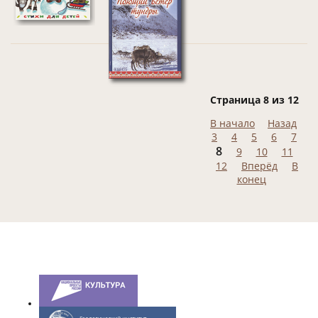
Страница 8 из 12
В начало
Назад
3
4
5
6
7
8
9
10
11
12
Вперёд
В
конец