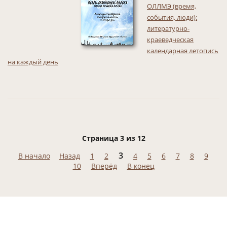
ОЛЛМЭ (время,
события, люди):
литературно-
краеведческая
календарная летопись
на каждый день
Страница 3 из 12
3
В начало
Назад
1
2
4
5
6
7
8
9
10
Вперёд
В конец