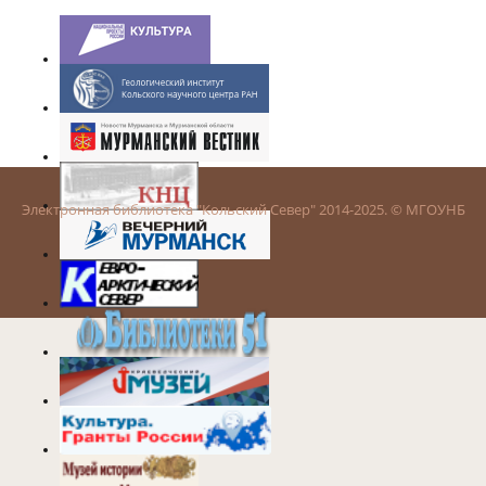
Электронная библиотека "Кольский Север" 2014-2025. © МГОУНБ