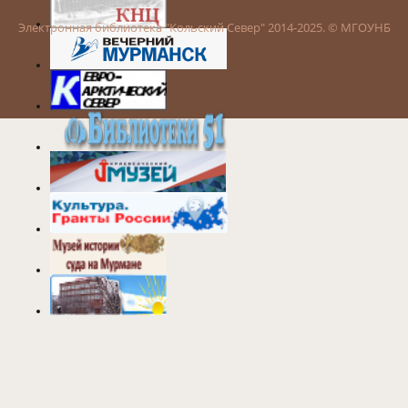
Электронная библиотека "Кольский Север" 2014-2025. © МГОУНБ