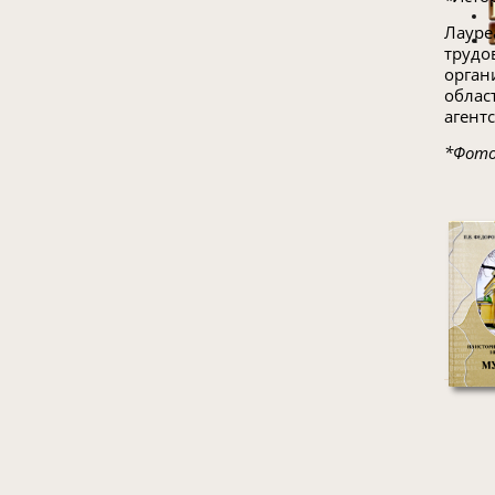
Лауре
трудо
орган
облас
агентс
*Фото