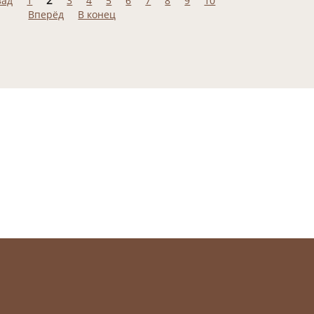
зад
1
3
4
5
6
7
8
9
10
Вперёд
В конец