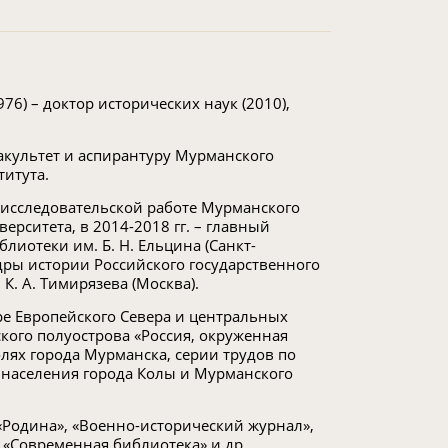
976) – доктор исторических наук (2010),
культет и аспирантуру Мурманского
титута.
о-исследовательской работе Мурманского
ерситета, в 2014-2018 гг. – главный
иотеки им. Б. Н. Ельцина (Санкт-
едры истории Российского государственного
К. А. Тимирязева (Москва).
ре Европейского Севера и центральных
ского полуострова «Россия, окруженная
олях города Мурманска, серии трудов по
 населения города Колы и Мурманского
 «Родина», «Военно-исторический журнал»,
 «Современная библиотека» и др.