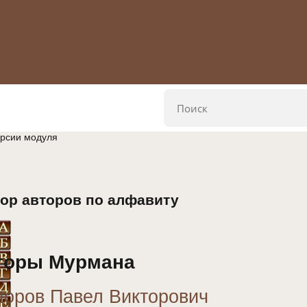
ерсии модуля
ор авторов по алфавиту
торы Мурмана
оров Павел Викторович