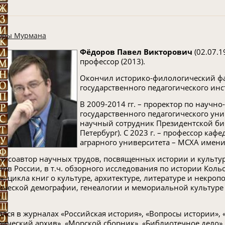
оры Мурмана
Фёдоров Павел Викторович
(02.07.1
профессор (2013).
Окончил историко-филологический фа
государственного педагогического инс
В 2009-2014 гг. – проректор по научн
государственного педагогического унив
научный сотрудник Президентской библ
Петербург). С 2023 г. – профессор каф
аграрного университета – МСХА имени 
 и соавтор научных трудов, посвященных истории и культу
нов России, в т.ч. обзорного исследования по истории Коль
», цикла книг о культуре, архитектуре, литературе и некроп
ической демографии, генеалогии и мемориальной культуре
.
ался в журналах «Российская история», «Вопросы истории»,
рический архив», «Морской сборник», «Библиотечное дело»,