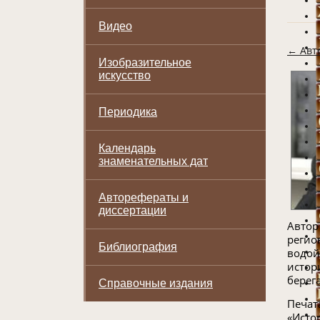
Видео
← Авт
Изобразительное
искусство
Периодика
Календарь
знаменательных дат
Авторефераты и
диссертации
Автор
регио
Библиография
водой
истор
берега
Справочные издания
Печат
«Исто