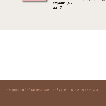
В начало
На
Страница 2
из 17
Электронная библиотека "Кольский Север" 2014-2025. © МГОУНБ