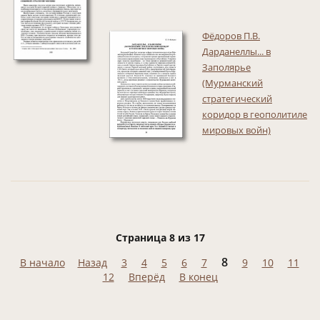
Фёдоров П.В.
Дарданеллы... в
Заполярье
(Мурманский
стратегический
коридор в геополитиле
мировых войн)
Страница 8 из 17
8
В начало
Назад
3
4
5
6
7
9
10
11
12
Вперёд
В конец