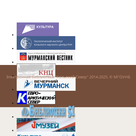
Электронная библиотека "Кольский Север" 2014-2025. © МГОУНБ