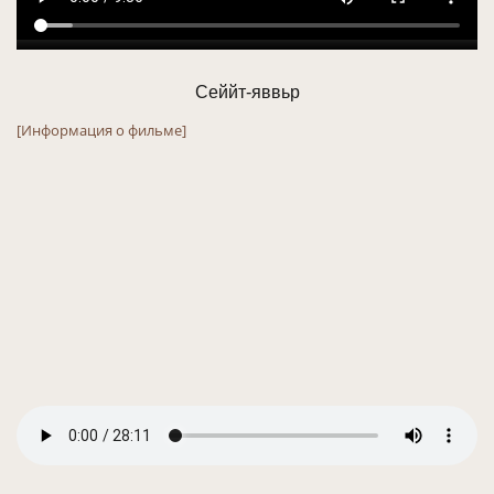
Сеййт-яввьр
[Информация о фильме]