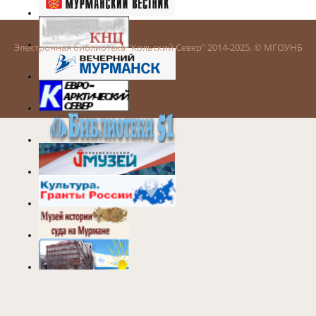
Электронная библиотека "Кольский Север" 2014-2025. © МГОУНБ