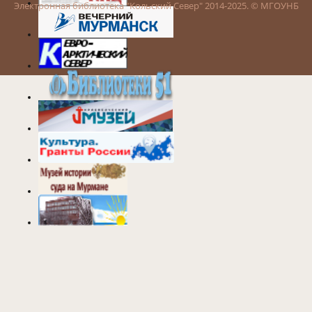
Электронная библиотека "Кольский Север" 2014-2025. © МГОУНБ