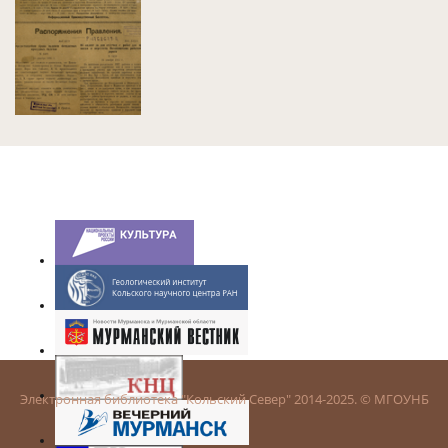
Электронная библиотека "Кольский Север" 2014-2025. © МГОУНБ