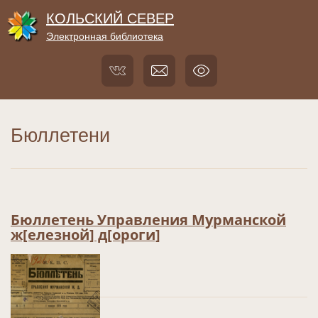
КОЛЬСКИЙ СЕВЕР
Электронная библиотека
Бюллетени
Бюллетень Управления Мурманской
ж[елезной] д[ороги]