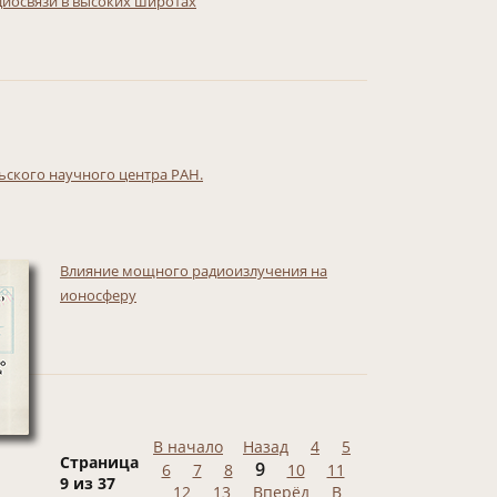
диосвязи в высоких широтах
ьского научного центра РАН.
Влияние мощного радиоизлучения на
ионосферу
В начало
Назад
4
5
Страница
9
6
7
8
10
11
9 из 37
12
13
Вперёд
В