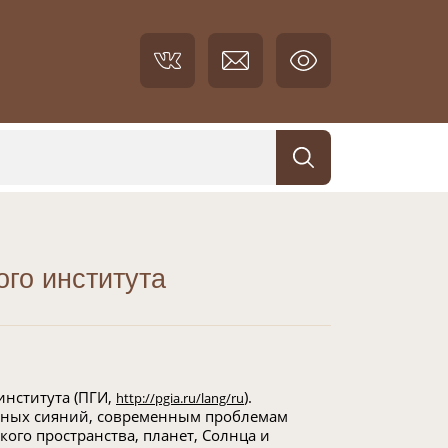
го института
института (ПГИ,
).
http://pgia.ru/lang/ru
рных сияний, современным проблемам
ого пространства, планет, Солнца и