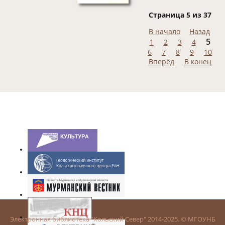
Страница 5 из 37
В начало
Назад
5
1
2
3
4
6
7
8
9
10
Вперёд
В конец
Электронная библиотека "Кольский Север" 2014-2025. © МГОУНБ