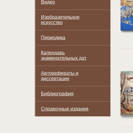
Видео
Изобразительное
искусство
Периодика
Календарь
знаменательных дат
Авторефераты и
диссертации
Библиография
Справочные издания