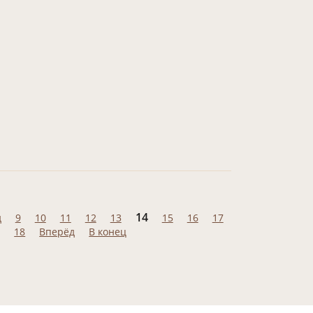
14
д
9
10
11
12
13
15
16
17
18
Вперёд
В конец