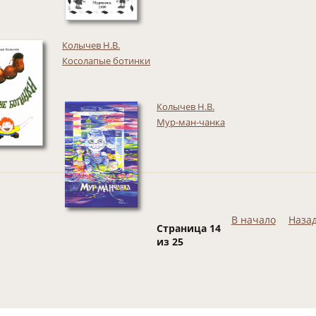
Колычев Н.В.
Косолапые ботинки
Колычев Н.В.
Мур-ман-чанка
В начало
Наза
Страница 14
из 25