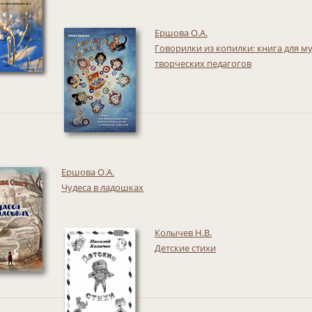
Ершова О.А.
Говорилки из копилки: книга для м
творческих педагогов
Ершова О.А.
Чудеса в ладошках
Колычев Н.В.
Детские стихи