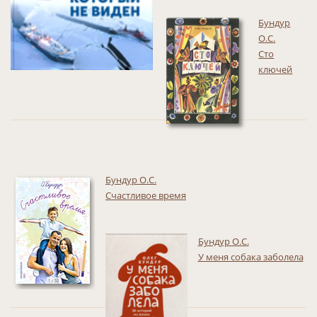
Бундур
О.С.
Сто
ключей
Бундур О.С.
Счастливое время
Бундур О.С.
У меня собака заболела