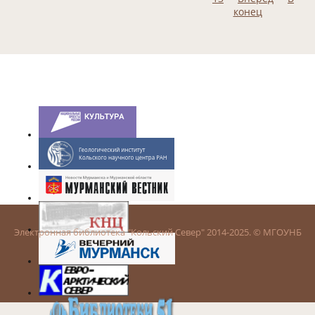
конец
Электронная библиотека "Кольский Север" 2014-2025. © МГОУНБ