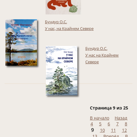
Бундур О.С.
У нас, на Крайнем Севере
Бундур О.С.
У нас на Крайнем
Севере
Страница 9 из 25
В начало
Назад
4
5
6
7
8
9
10
11
12
13
Вперёд
В