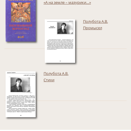
«А на земле – мазурики…»
Полубота А.В.
Промысел
Полубота А.В.
Стихи