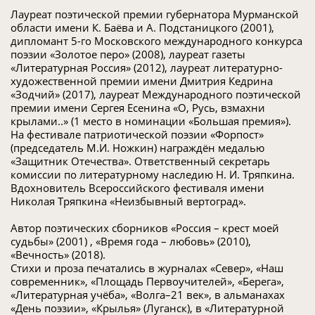
Лауреат поэтической премии губернатора Мурманской
области имени К. Баёва и А. Подстаницкого (2001),
дипломант 5-го Московского международного конкурса
поэзии «Золотое перо» (2008), лауреат газеты
«Литературная Россия» (2012), лауреат литературно-
художественной премии имени Дмитрия Кедрина
«Зодчий» (2017), лауреат Международного поэтической
премии имени Сергея Есенина «О, Русь, взмахни
крылами..» (1 место в номинации «Большая премия»).
На фестивале патриотической поэзии «Форпост»
(председатель М.И. Ножкин) награждён медалью
«Защитник Отечества». Ответственный секретарь
комиссии по литературному наследию Н. И. Тряпкина.
Вдохновитель Всероссийского фестиваля имени
Николая Тряпкина «Неизбывный вертоград».
Автор поэтических сборников «Россия – крест моей
судьбы» (2001) , «Время года – любовь» (2010),
«Вечность» (2018).
Стихи и проза печатались в журналах «Север», «Наш
современник», «Площадь Первоучителей», «Берега»,
«Литературная учёба», «Волга–21 век», в альманахах
«День поэзии», «Крылья» (Луганск), в «Литературной