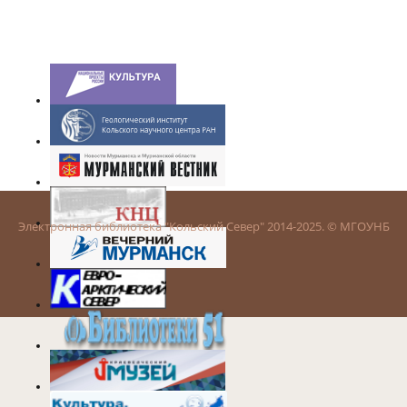
Электронная библиотека "Кольский Север" 2014-2025. © МГОУНБ