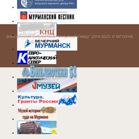
Электронная библиотека "Кольский Север" 2014-2025. © МГОУНБ