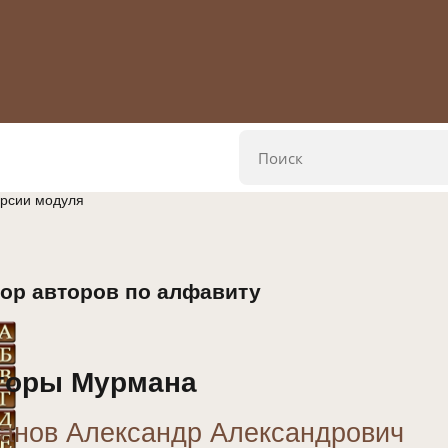
ерсии модуля
ор авторов по алфавиту
торы Мурмана
анов Александр Александрович