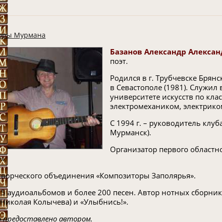
оры Мурмана
Базанов Александр Алекса
поэт.
Родился в г. Трубчевске Бря
в Севастополе (1981). Служил
университете искусств по кла
электромехаником, электриком
С 1994 г. – руководитель клуба
Мурманск).
Организатор первого областн
».
творческого объединения «Композиторы Заполярья».
 5 аудиоальбомов и более 200 песен. Автор нотных сборник
 Николая Колычева) и «Улыбнись!».
 предоставлено автором.