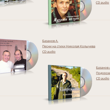
CD audio
Базанов А.
Песни на стихи Николая Колычева
CD audio
Базанов 
Подоро
CD audio