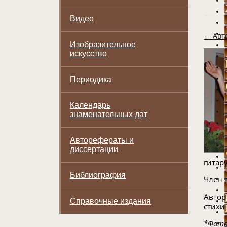
Видео
← Авт
Изобразительное
искусство
Периодика
Календарь
знаменательных дат
Авторефераты и
диссертации
гитару
Библиография
Член 
Автор
Справочные издания
стихи
*Фото