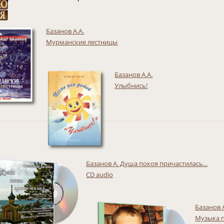
Базанов А.А.
Мурманские лестницы
Базанов А.А.
Улыбнись!
Базанов А. Душа покоя причастилась...
CD audio
Базанов 
Музыка 