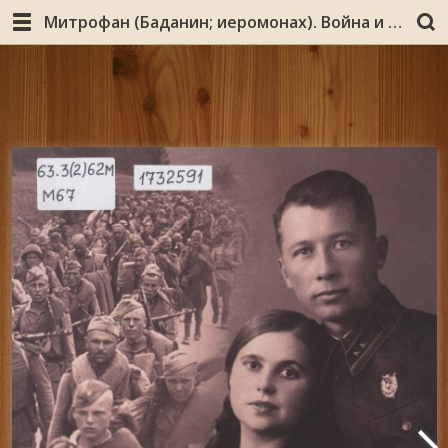
Митрофан (Баданин; иеромонах). Война и любовь / игум. Митрофан (Баданин). – Санкт-Петербург : Ладан ; Мурманск : Издательство Мурманской и Мончегорской епархии, 2013. –71 с. : ил., портр., факс.