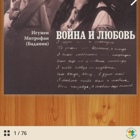
1
/
76