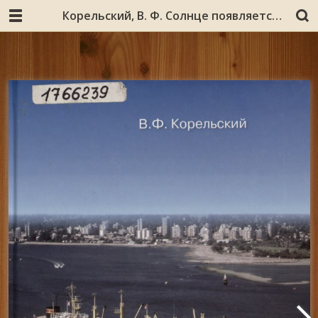
Корельский, В. Ф. Солнце появляется из моря : документально-художественная повесть : [18+] / В. Ф. Корельский. - 2-е изд. - Москва : [б. и.] ; Архангельск : МГТУ, 2016. - 230 с. : ил., портр.