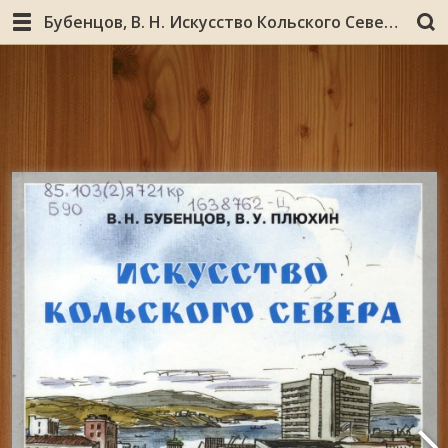
Бубенцов, В. Н. Искусство Кольского Севера : учебно-наглядное пособие для 7-9 классов школ Мурманской области / В. Н.Бубенцов, В. У. Плюхин ; Ком. по образованию Мурм. обл., Мурм. обл. ин-т повышения квалификации работников образования. - Мурманск : Пазори, 2006. - 110, [1] с. : ил., цв. ил.