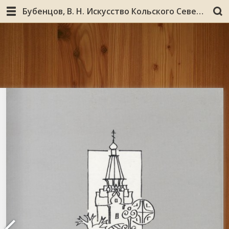
Бубенцов, В. Н. Искусство Кольского Севера : учебно-наглядное пособие для 7-9 классов школ Мурманской области / В. Н.Бубенцов, В. У. Плюхин ; Ком. по образованию Мурм. обл., Мурм. обл. ин-т повышения квалификации работников образования. - Мурманск : Пазори, 2006. - 110, [1] с. : ил., цв. ил.