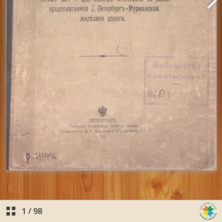
1
/
98