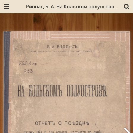
Риппас, Б. А. На Кольском полуострове : отчёт о поездке летом 1894 г. для осмотра местности по линии предполагаемой Санкт-Петербург-Мурманской железной дороги / Б. А. Риппас, чл. Инженер. совета М-ва путей сообщения. – Петроград : Типография Министерства путей сообщения (Товарищества И. Н. Кушнерев и К°), 1915. – [2], 84 с.