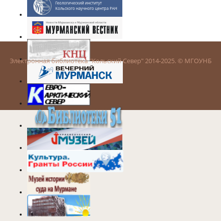
Электронная библиотека "Кольский Север" 2014-2025. © МГОУНБ