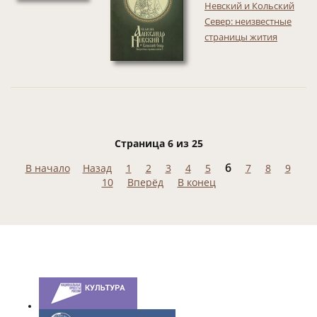
Невский и Кольский
Север: неизвестные
страницы жития
Страница 6 из 25
6
В начало
Назад
1
2
3
4
5
7
8
9
10
Вперёд
В конец