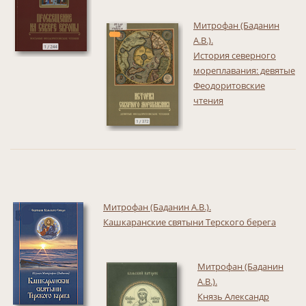
Митрофан (Баданин
А.В.).
История северного
мореплавания: девятые
Феодоритовские
чтения
Митрофан (Баданин А.В.).
Кашкаранские святыни Терского берега
Митрофан (Баданин
А.В.).
Князь Александр