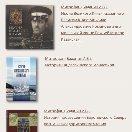
Митрофан (Баданин А.В.).
Икона Великого Князя: сказание о
Великом Князе Михаиле
Александровиче Романове и его
молельной иконе Божьей Матери
Казанская...
Митрофан (Баданин А.В.).
История Кандалакшского монастыря
Митрофан (Баданин А.В.).
История просвещения Европейского Севера:
восьмые Феодоритовские чтения