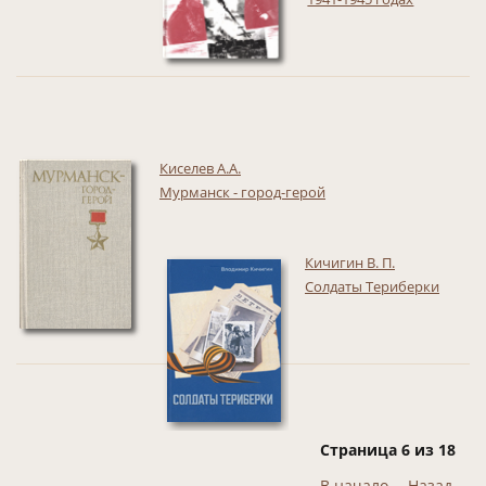
Киселев А.А.
Мурманск - город-герой
Кичигин В. П.
Солдаты Териберки
Страница 6 из 18
В начало
Назад