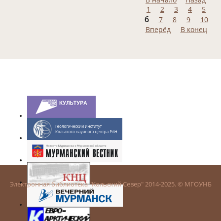
1
2
3
4
5
6
7
8
9
10
Вперёд
В конец
Электронная библиотека "Кольский Север" 2014-2025. © МГОУНБ