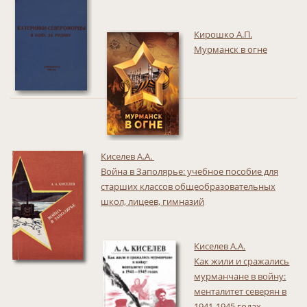
Кирошко А.П.
Мурманск в огне
Киселев А.А.
Война в Заполярье: учебное пособие для
старших классов общеобразовательных
школ, лицеев, гимназий
Киселев А.А.
Как жили и сражались
мурманчане в войну:
менталитет северян в
1941-1945 годах