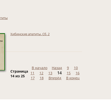
атиты
Хибинские апатиты. Сб. 2
В начало
Назад
9
10
Страница
14
11
12
13
15
16
14 из 25
17
18
Вперёд
В конец