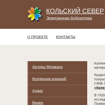
КОЛЬСКИЙ СЕВЕР
Электронная библиотека
О ПРОЕКТЕ
КОНТАКТЫ
Колле
Авторы Мурмана
матер
Развит
Коллекции изданий
полуо
(1898-
«Коло
Аудио
В 1920
исслед
Видео
Полярн