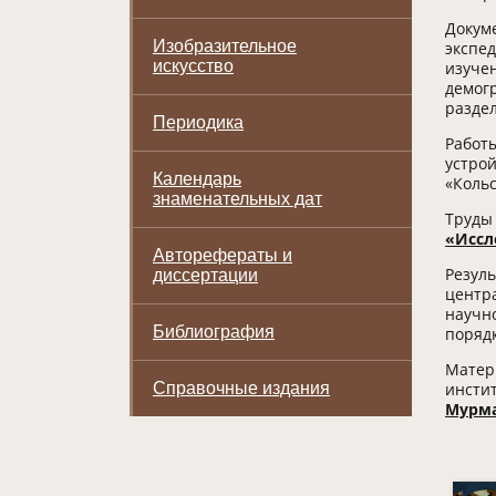
Докум
Изобразительное
экспед
искусство
изучен
демог
разде
Периодика
Работ
устро
Календарь
«Кольс
знаменательных дат
Труды
«Иссл
Авторефераты и
Резул
диссертации
центр
научно
Библиография
порядк
Матер
Справочные издания
инстит
Мурм