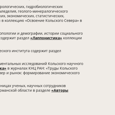
рологических, гидробиологических
мледелия, геолого-минералогического
их, экономических, статистических,
в коллекцию «Освоение Кольского Севера» в
опологии и демографии, истории социального
 содержит раздел
«Лаппонистика»
коллекции
ского института содержит раздел
ментальных исследований Кольского научного
ка»
в журналах КНЦ РАН: «Труды Кольского
евер и рынок: формирование экономического
ницах ученых, научных сотрудников
урманской области в разделе
«Авторы