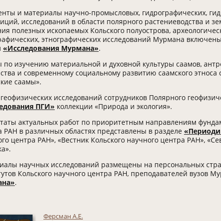
енты и материалы научно-промысловых, гидрографических, гид
иций, исследований в области полярного растениеводства и зе
ия полезных ископаемых Кольского полуострова, археологическ
рафических, этнографических исследований Мурмана включены 
л
«Исследования Мурмана»
.
ы по изучению материальной и духовной культуры саамов, антр
йства и современному социальному развитию саамского этноса
кие саамы».
 геофизических исследований сотрудников Полярного геофизиче
едования ПГИ»
коллекции «Природа и экология».
ьтаты актуальных работ по приоритетным направлениям фунда
а РАН в различных областях представлены в разделе
«Периоди
го центра РАН», «Вестник Кольского научного центра РАН», «С
а».
иалы научных исследований размещены на персональных стра
утов Кольского научного центра РАН, преподавателей вузов М
ана»
.
Ферсман А.Е.