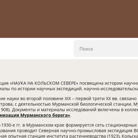
кция «НАУКА НА КОЛЬСКОМ СЕВЕРЕ» посвящена истории научног
иалы по истории научных экспедиций, научно-исследовательск
ие науки во второй половине ХIХ – первой трети ХХ вв. связан
строва, с деятельностью Мурманской биологической станции, 
1908). Документы и материалы исследований включены в колле
низация Мурманского берега»
.
-1930-е гг. в Мурманском крае формируется сеть стационарны
ования проводит Северная научно-промысловая экспедиция ВСН
ая опытная станция института растениеводства (1923), Кольска