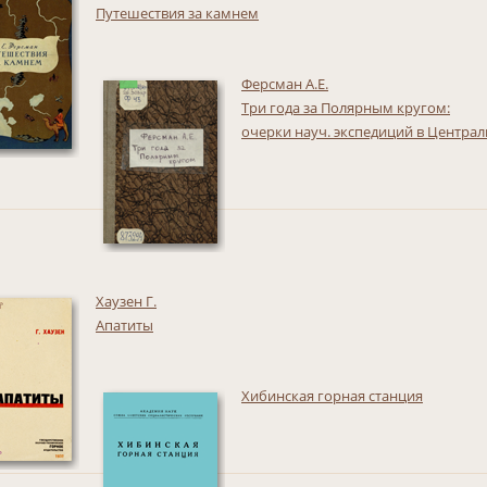
Путешествия за камнем
Ферсман А.Е.
Три года за Полярным кругом:
очерки науч. экспедиций в Централ
Хаузен Г.
Апатиты
Хибинская горная станция