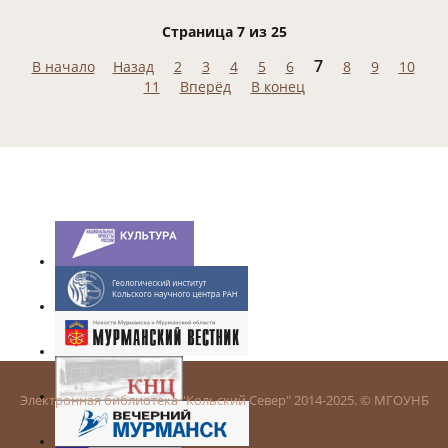
Страница 7 из 25
7
В начало
Назад
2
3
4
5
6
8
9
10
11
Вперёд
В конец
Электронная библиотека "Кольский Север" 2014-2025. © МГОУНБ