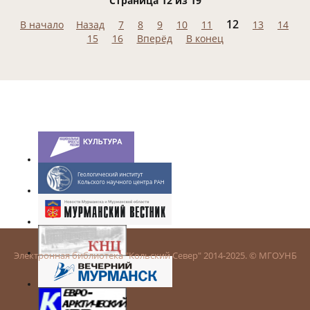
Страница 12 из 19
12
В начало
Назад
7
8
9
10
11
13
14
15
16
Вперёд
В конец
Электронная библиотека "Кольский Север" 2014-2025. © МГОУНБ