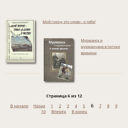
Мой город, это слово - о тебе!
Мурманск и
мурманчане в потоке
времени
Страница 6 из 12
6
В начало
Назад
1
2
3
4
5
7
8
9
10
Вперёд
В конец