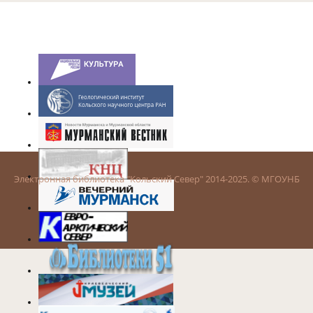
Электронная библиотека "Кольский Север" 2014-2025. © МГОУНБ