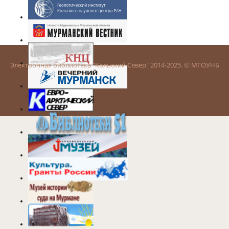
Электронная библиотека "Кольский Север" 2014-2025. © МГОУНБ