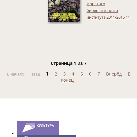
морского
биологического
института 2011-2015 гг.
Страница 1 из 7
1
2
3
4
5
6
7
Вперёд
В
В начало
Назад
конец