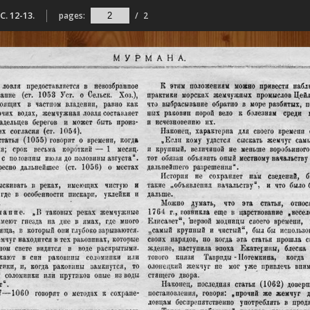
. 12-13.
pages:
/
2