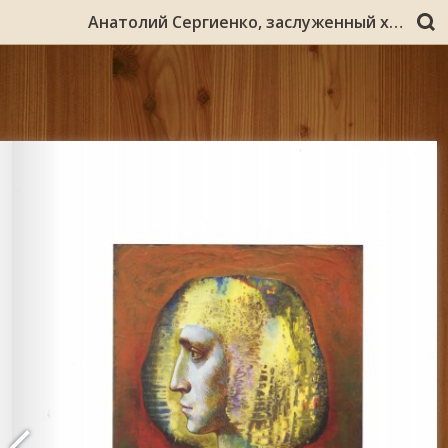
Анатолий Сергиенко, заслуженный художник России : живопись, графика / Мурм. отд-ние ВТОО "Союз художников России", Мурм. обл. художеств. музей. - Североморск : [б. и.], 2011. - [28] с. : в основном ил., портр.