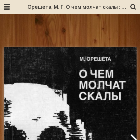
Орешета, М. Г. О чем молчат скалы : зарисовки, очерки, рассказы о людях и событиях военной поры / М. Г. Орешета ; Мурм. обл. ин-т повышения квалификации работников образования. – Мурманск : Мурманский областной институт повышения квалификации работников образования, 1998. – 169, [5] с. : ил.