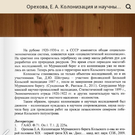
Орехова, Е. А. Колонизация и научные исследования Мурманского берега / Е. А. Орехова // Всероссийская конференция молодых ученых «Российская наука и освоение Евро-Арктического Севера: история, перспективы» / М-во образования и науки Рос. Федерации, Мурм. гос. гуманитар. ун-т. – Мурманск, 2012. – С. 41-44.