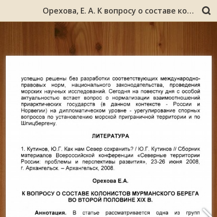
Орехова, Е. А. К вопросу о составе колонистов Мурманского берега во второй половине XIX в. / Е. А. Орехова // Российское Заполярье: состояние и перспективы социально-экономического развития : Всероссийская научно-практическая конференция, 18 июня 2009 года / ФГОУВПО «Мурм. гос. техн. ун-т», ФГОУВПО «Петрозав. гос. ун-т». – Мурманск, 2009. – С. 11-14.