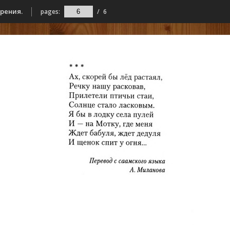
орения.
pages:
/
6