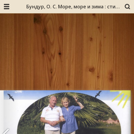
Бундур, О. С. Море, море и зима : стихи для детей / Олег Бундур ; [худож.: Базарнова С. и др.]. - [Кандалакша : РЕ_КА], 2011. - 31, [1] с. : ил., фот.