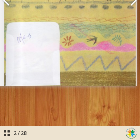
2
/
28