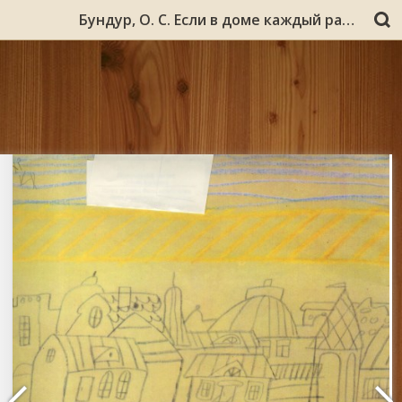
Бундур, О. С. Если в доме каждый рад : [для дошкольного возраста] / Олег Бундур ; [ил.: О. А. Гурина]. - Москва : Малыш, 1991. - [24] с. : цв. ил.