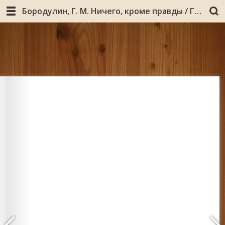
Бородулин, Г. М. Ничего, кроме правды / Г. М. Бородулин. - Мурманск : [б. и.], 1994. - 215, [1] с.