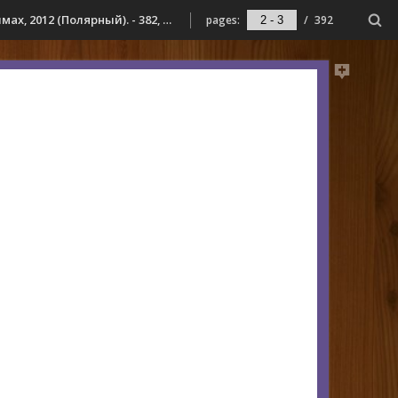
Антология саамской литературы / авт.-сост.: Надежда Большакова, Виктория Бакула ; [вступ. ст. Н. Большаковой]. - Мурманск : Опимах, 2012 (Полярный). - 382, [1] с. : ил., портр.
pages:
/
392