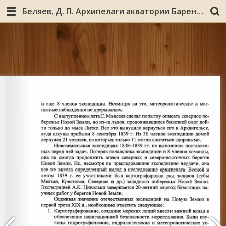
Беляев, Д. П. Архипелаги акватории Баренцева моря: история освоения и изучения (вторая половина XIX – первая треть XX вв.) / Д. П. Беляев ; М-во образования и науки Рос. Федерации, Мурм. гос. пед. ун-т. - Мурманск : МГПУ, 2010. - 163 с. : ил., портр., табл., карты.