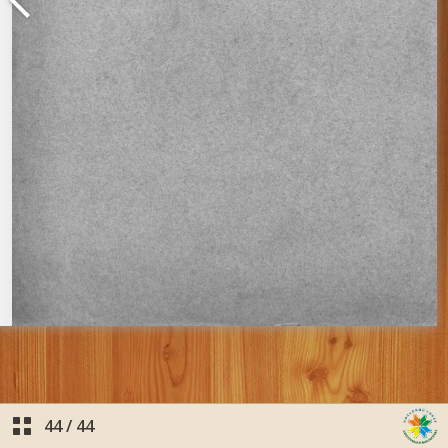
44
/
44