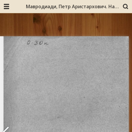
Мавродиади, Петр Аристархович. Наблюдение над птицами, усоногими раками и грегаринами Мурманского моря : (отчет о командировке летом 1910 г. на Мурманскую биологическую станцию) : (с 9 рисунками в тексте) / Петр Мавродиади. – Варшава : Типография Варшавского учебного округа, 1911. – [2], 37 с. : ил.