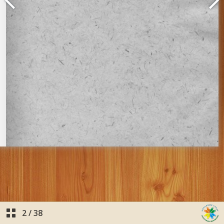
2
/
38