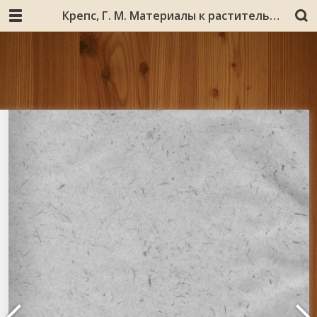
Крепс, Г. М. Материалы к растительности ландшафтов района озера Имандра/ Г. М. Крепс // Работы Мурманской биологической станции / Мурм. биол. станция. – Мурманск, 1929. – Т. 3. – С. 1-26 : фот. – Рез. нем.