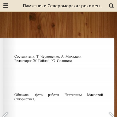
Памятники Североморска : рекомендательный библиографический справочник / МБУК Севером. централиз. библ. система, Центр. гор. б-ка им. Леонида Крейна, Информ.-библиогр. отд. ; [сост. Т. Червоненко, А. Михалаки ; ред. Ж. Гайдай, Ю. Солнцева]. – 2-е изд., перераб и доп. – Североморск : [б. и.], 2017. – 54 с.