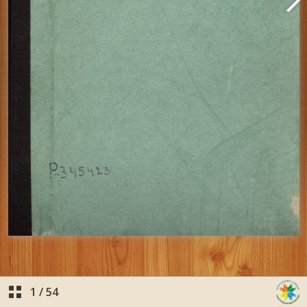
1
/
54