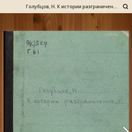
Голубцов, Н. К истории разграничения России с Норвегией/ Н. Голубцов. – [Архангельск : Типо-литография В. А. Черепанова, 1910]. – 44 с.